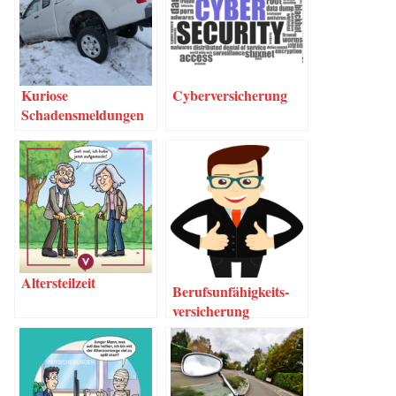
Kurio­se
Cyber­ver­si­che­rung
Schadensmeldungen
Alters­teil­zeit
Berufs­un­fä­hig­keits­
ver­si­che­rung