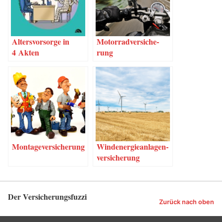
Alters­vor­sor­ge in
Motor­rad­ver­si­che­
4 Akten
rung
Mon­ta­ge­ver­si­che­rung
Wind­ener­gie­an­la­gen­
ver­si­che­rung
Der Versicherungsfuzzi
Zurück nach oben