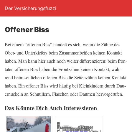
Der Versicherungsfuzzi
Offe­ner Biss
Bei einem “offe­nen Biss” han­delt es sich, wenn die Zäh­ne des
Ober- und Unter­kie­fers beim Zusam­men­bei­ßen kei­nen Kon­takt
haben. Man kann hier auch noch wei­ter dif­fe­ren­zie­ren: beim fron­
ta­len offe­nen Biss haben die Front­zäh­ne kei­nen Kon­takt, wäh­
rend beim seit­li­chen offe­nen Biss die Sei­ten­zäh­ne kei­nen Kon­takt
haben. Ein offe­ner Biss wird häu­fig bei Klein­kin­dern durch Dau­
er­nu­ckeln an Schnul­lern, Fla­schen oder Dau­men hervorgerufen.
Das Könn­te Dich Auch Interessieren