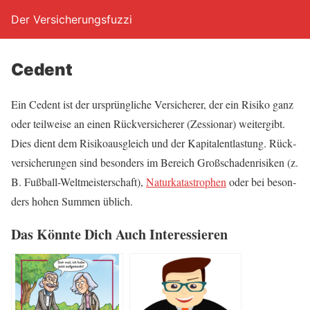
Der Versicherungsfuzzi
Cedent
Ein Cedent ist der ursprüng­li­che Ver­si­che­rer, der ein Risi­ko ganz
oder teil­wei­se an einen Rück­ver­si­che­rer (Zes­sio­nar) wei­ter­gibt.
Dies dient dem Risi­ko­aus­gleich und der Kapi­tal­entlas­tung. Rück­
ver­si­che­run­gen sind beson­ders im Bereich Groß­scha­den­ri­si­ken (z.
B. Fuß­ball-Welt­meis­ter­schaft),
Natur­ka­ta­stro­phen
oder bei beson­
ders hohen Sum­men üblich.
Das Könn­te Dich Auch Interessieren