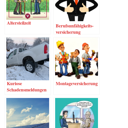
Alters­teil­zeit
Berufs­un­fä­hig­keits­
ver­si­che­rung
Kurio­se
Mon­ta­ge­ver­si­che­rung
Schadensmeldungen