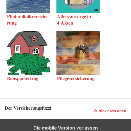
Pho­to­vol­ta­ik­ver­si­che­
Alters­vor­sor­ge in
rung
4 Akten
Bau­spar­ver­trag
Pfle­ge­ver­si­che­rung
Der Versicherungsfuzzi
Zurück nach oben
Die mobile Version verlassen