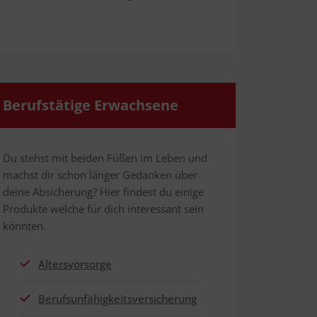
Berufs­tä­ti­ge Erwachsene
Du stehst mit bei­den Füßen im Leben und
machst dir schon län­ger Gedan­ken über
dei­ne Absi­che­rung? Hier fin­dest du eini­ge
Pro­duk­te wel­che für dich inter­es­sant sein
könnten.
Alters­vor­sor­ge
Berufs­un­fä­hig­keits­ver­si­che­rung