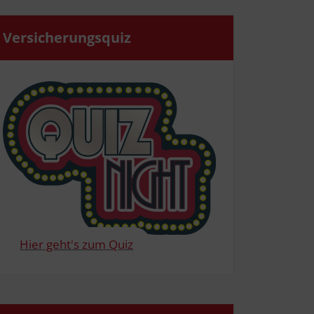
Ver­si­che­rungs­quiz
Hier geht's zum Quiz