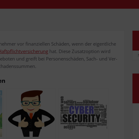
neh­mer vor finan­zi­el­len Schä­den, wenn der eigent­li­che
aft­pflicht­ver­si­che­rung
hat. Die­se Zusatz­op­ti­on wird
ange­bo­ten und greift bei Per­so­nen­schä­den, Sach- und Ver­
stschadenssummen.
en