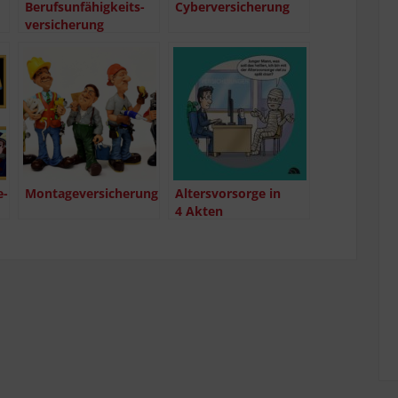
Berufs­un­fä­hig­keits­
Cyber­ver­si­che­rung
ver­si­che­rung
e­
Mon­ta­ge­ver­si­che­rung
Alters­vor­sor­ge in
4 Akten