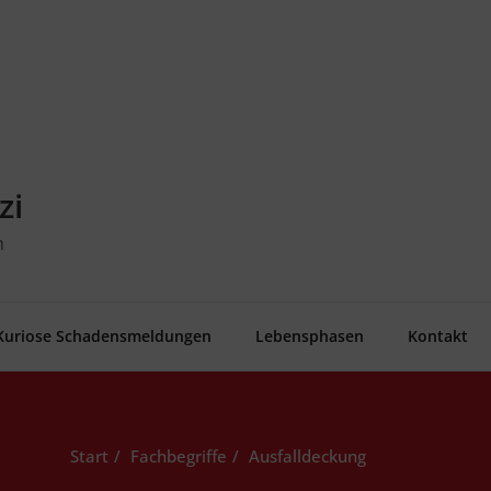
zi
n
Kurio­se Schadensmeldungen
Lebens­pha­sen
Kon­takt
Start
Fachbegriffe
Aus­fall­de­ckung