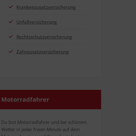
Kran­ken­zu­satz­ver­si­che­rung
Unfall­ver­si­che­rung
Rechts­schutz­ver­si­che­rung
Zahn­zu­satz­ver­si­che­rung
Motor­rad­fah­rer
Du bist Motor­rad­fah­rer und bei schö­nem
Wet­ter in jeder frei­en Minu­te auf dem