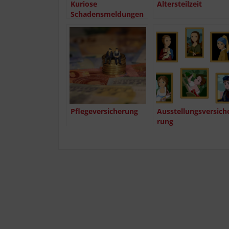
Kurio­se
Alters­teil­zeit
Schadensmeldungen
Pfle­ge­ver­si­che­rung
Aus­stel­lungs­ver­si­ch
rung