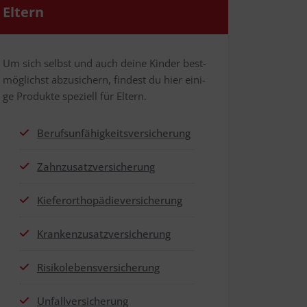
Eltern
Um sich selbst und auch dei­ne Kin­der best­
mög­lichst abzu­si­chern, fin­dest du hier eini­
ge Pro­duk­te spe­zi­ell für Eltern.
Berufs­un­fä­hig­keits­ver­si­che­rung
Zahn­zu­satz­ver­si­che­rung
Kie­fer­or­tho­pä­die­ver­si­che­rung
Kran­ken­zu­satz­ver­si­che­rung
Risi­ko­le­bens­ver­si­che­rung
Unfall­ver­si­che­rung