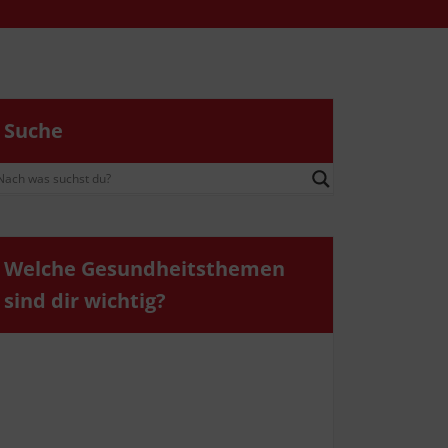
Suche
Wel­che Gesund­heits­the­men
sind dir wichtig?