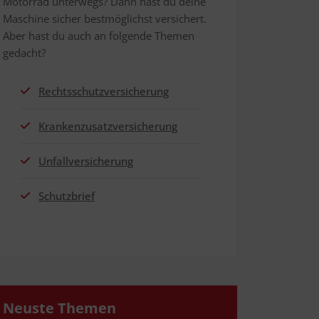
Motor­rad unter­wegs? Dann hast du dei­ne
Maschi­ne sicher best­mög­lichst ver­si­chert.
Aber hast du auch an fol­gen­de The­men
gedacht?
Rechts­schutz­ver­si­che­rung
Kran­ken­zu­satz­ver­si­che­rung
Unfall­ver­si­che­rung
Schutz­brief
Neus­te Themen