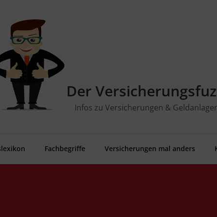
Der Versicherungsfuz
Infos zu Versicherungen & Geldanlage
­le­xi­kon
Fach­be­grif­fe
Ver­si­che­run­gen mal anders