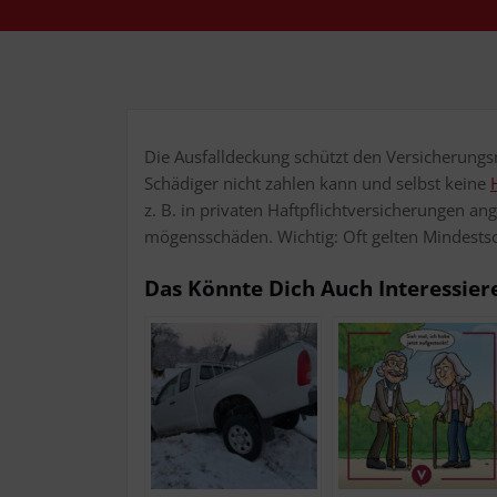
Die Aus­fall­de­ckung schützt den Ver­si­che­rungs­
Schä­di­ger nicht zah­len kann und selbst kei­ne
H
z. B. in pri­va­ten Haft­pflicht­ver­si­che­run­gen 
mö­gens­schä­den. Wich­tig: Oft gel­ten Minde
Das Könn­te Dich Auch Interessier