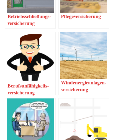
Betriebs­schlie­ßungs­
Pfle­ge­ver­si­che­rung
ver­si­che­rung
Wind­ener­gie­an­la­gen­
Berufs­un­fä­hig­keits­
ver­si­che­rung
ver­si­che­rung