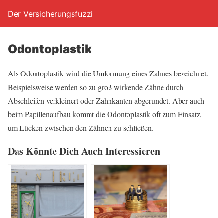
Der Versicherungsfuzzi
Odon­to­plas­tik
Als Odon­to­plas­tik wird die Umfor­mung eines Zah­nes bezeich­net.
Bei­spiels­wei­se wer­den so zu groß wir­ken­de Zäh­ne durch
Abschlei­fen ver­klei­nert oder Zahn­kan­ten abge­run­det. Aber auch
beim Papil­len­auf­bau kommt die Odon­to­plas­tik oft zum Ein­satz,
um Lücken zwi­schen den Zäh­nen zu schließen.
Das Könn­te Dich Auch Interessieren