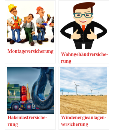
Mon­ta­ge­ver­si­che­rung
Wohn­ge­bäud­ver­si­che­
rung
Haken­last­ver­si­che­
Wind­ener­gie­an­la­gen­
rung
ver­si­che­rung