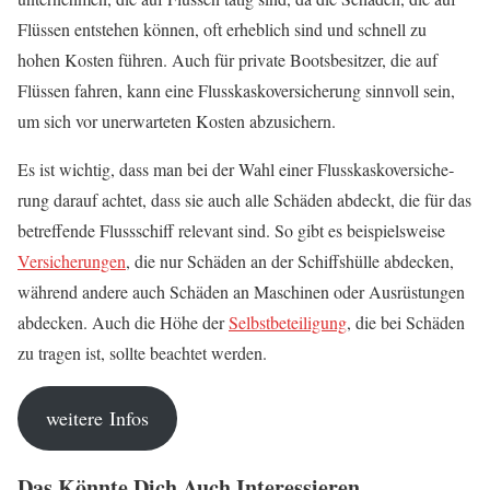
Flüs­sen ent­ste­hen kön­nen, oft erheb­lich sind und schnell zu
hohen Kos­ten füh­ren. Auch für pri­va­te Boots­be­sit­zer, die auf
Flüs­sen fah­ren, kann eine Fluss­kas­ko­ver­si­che­rung sinn­voll sein,
um sich vor uner­war­te­ten Kos­ten abzusichern.
Es ist wich­tig, dass man bei der Wahl einer Fluss­kas­ko­ver­si­che­
rung dar­auf ach­tet, dass sie auch alle Schä­den abdeckt, die für das
betref­fen­de Fluss­schiff rele­vant sind. So gibt es bei­spiels­wei­se
Ver­si­che­run­gen
, die nur Schä­den an der Schiffs­hül­le abde­cken,
wäh­rend ande­re auch Schä­den an Maschi­nen oder Aus­rüs­tun­gen
abde­cken. Auch die Höhe der
Selbst­be­tei­li­gung
, die bei Schä­den
zu tra­gen ist, soll­te beach­tet werden.
wei­te­re Infos
Das Könn­te Dich Auch Interessieren