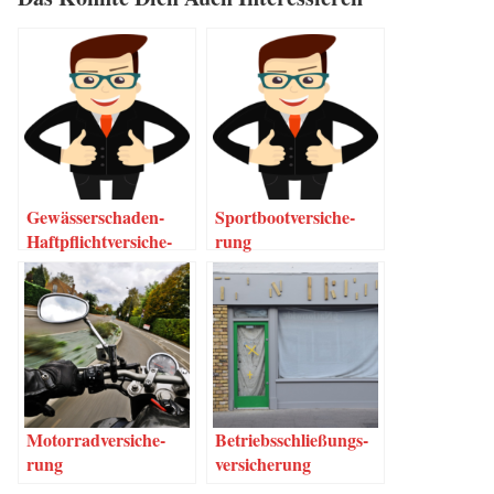
Gewäs­­ser­­scha­­den-
Sport­boot­ver­si­che­
Haf­t­pflich­t­­ver­­­si­che­
rung
rung
Motor­rad­ver­si­che­
Betriebs­schlie­ßungs­
rung
ver­si­che­rung