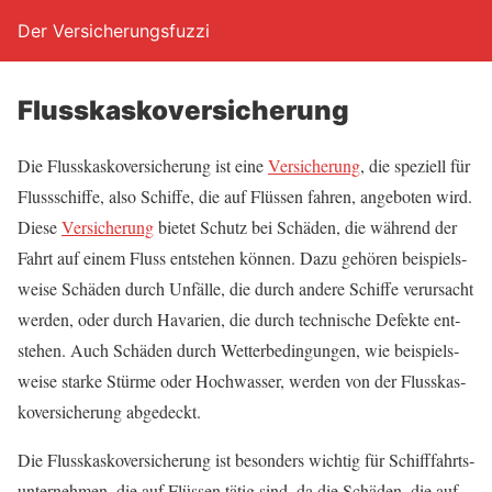
Der Versicherungsfuzzi
Fluss­kas­ko­ver­si­che­rung
Die Fluss­kas­ko­ver­si­che­rung ist eine
Ver­si­che­rung
, die spe­zi­ell für
Fluss­schif­fe, also Schif­fe, die auf Flüs­sen fah­ren, ange­bo­ten wird.
Die­se
Ver­si­che­rung
bie­tet Schutz bei Schä­den, die wäh­rend der
Fahrt auf einem Fluss ent­ste­hen kön­nen. Dazu gehö­ren bei­spiels­
wei­se Schä­den durch Unfäl­le, die durch ande­re Schif­fe ver­ur­sacht
wer­den, oder durch Hava­rien, die durch tech­ni­sche Defek­te ent­
ste­hen. Auch Schä­den durch Wet­ter­be­din­gun­gen, wie bei­spiels­
wei­se star­ke Stür­me oder Hoch­was­ser, wer­den von der Fluss­kas­
ko­ver­si­che­rung abgedeckt.
Die Fluss­kas­ko­ver­si­che­rung ist beson­ders wich­tig für Schiff­fahrts­
un­ter­neh­men, die auf Flüs­sen tätig sind, da die Schä­den, die auf