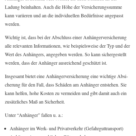
Ladung beinhal­ten. Auch die Höhe der Ver­si­che­rungs­sum­me
kann vari­ie­ren und an die indi­vi­du­el­len Bedürf­nis­se ange­passt
werden.
Wich­tig ist, dass bei der Abschluss einer Anhän­ger­ver­si­che­rung
alle rele­van­ten Infor­ma­tio­nen, wie bei­spiels­wei­se der Typ und der
Wert des Anhän­gers, ange­ge­ben wer­den. So kann sicher­ge­stellt
wer­den, dass der Anhän­ger aus­rei­chend geschützt ist.
Ins­ge­samt bie­tet eine Anhän­ger­ver­si­che­rung eine wich­ti­ge Absi­
che­rung für den Fall, dass Schä­den am Anhän­ger ent­ste­hen. Sie
kann hel­fen, hohe Kos­ten zu ver­mei­den und gibt damit auch ein
zusätz­li­ches Maß an Sicherheit.
Unter “Anhän­ger” fal­len u. a.:
Anhän­ger im Werk- und Pri­vat­ver­kehr (Gefahr­gut­trans­port)