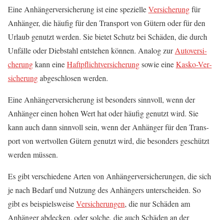
Eine Anhän­ger­ver­si­che­rung ist eine spe­zi­el­le
Ver­si­che­rung
für
Anhän­ger, die häu­fig für den Trans­port von Gütern oder für den
Urlaub genutzt wer­den. Sie bie­tet Schutz bei Schä­den, die durch
Unfäl­le oder Dieb­stahl ent­ste­hen kön­nen. Ana­log zur
Auto­ver­si­
che­rung
kann eine
Haft­pflicht­ver­si­che­rung
sowie eine
Kas­ko-Ver­
si­che­rung
abge­schlo­sen werden.
Eine Anhän­ger­ver­si­che­rung ist beson­ders sinn­voll, wenn der
Anhän­ger einen hohen Wert hat oder häu­fig genutzt wird. Sie
kann auch dann sinn­voll sein, wenn der Anhän­ger für den Trans­
port von wert­vol­len Gütern genutzt wird, die beson­ders geschützt
wer­den müssen.
Es gibt ver­schie­de­ne Arten von Anhän­ger­ver­si­che­run­gen, die sich
je nach Bedarf und Nut­zung des Anhän­gers unter­schei­den. So
gibt es bei­spiels­wei­se
Ver­si­che­run­gen
, die nur Schä­den am
Anhän­ger abde­cken, oder sol­che, die auch Schä­den an der