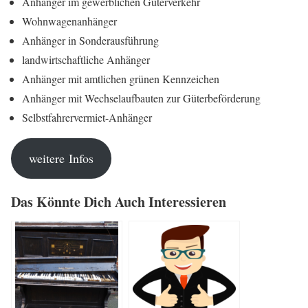
Anhän­ger im gewerb­li­chen Güterverkehr
Wohn­wa­gen­an­hän­ger
Anhän­ger in Sonderausführung
land­wirt­schaft­li­che Anhänger
Anhän­ger mit amt­li­chen grü­nen Kennzeichen
Anhän­ger mit Wech­sel­auf­bau­ten zur Güterbeförderung
Selbst­fah­rer­ver­miet-Anhän­ger
wei­te­re Infos
Das Könn­te Dich Auch Interessieren