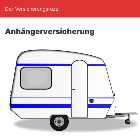
Der Versicherungsfuzzi
Anhän­ger­ver­si­che­rung