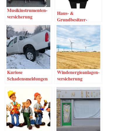
Musik­in­stru­men­ten­
Haus- &
ver­si­che­rung
Grundbesitzer-
Haftpflichtversicheru
ng
Kurio­se
Wind­ener­gie­an­la­gen­
Schadensmeldungen
ver­si­che­rung