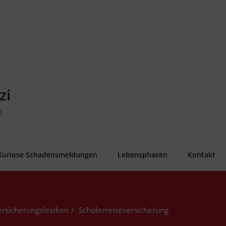
zi
n
Kurio­se Schadensmeldungen
Lebens­pha­sen
Kon­takt
ersicherungslexikon
Schü­ler­rei­se­ver­si­che­rung