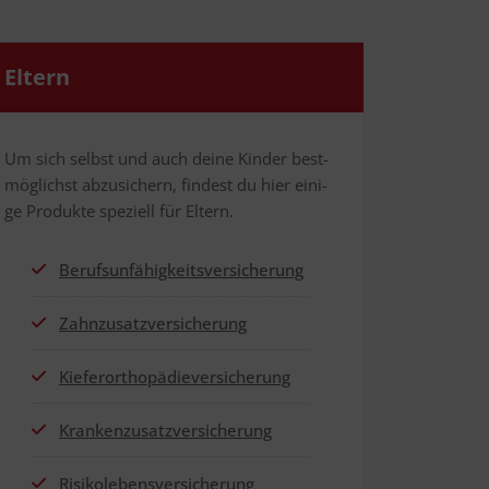
Eltern
Um sich selbst und auch dei­ne Kin­der best­
mög­lichst abzu­si­chern, fin­dest du hier eini­
ge Pro­duk­te spe­zi­ell für Eltern.
Berufs­un­fä­hig­keits­ver­si­che­rung
Zahn­zu­satz­ver­si­che­rung
Kie­fer­or­tho­pä­die­ver­si­che­rung
Kran­ken­zu­satz­ver­si­che­rung
Risi­ko­le­bens­ver­si­che­rung