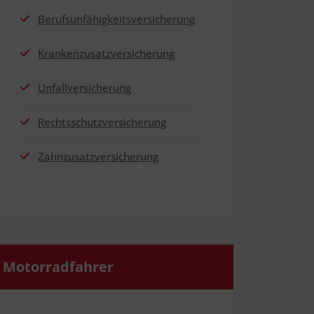
Berufs­un­fä­hig­keits­ver­si­che­rung
Kran­ken­zu­satz­ver­si­che­rung
Unfall­ver­si­che­rung
Rechts­schutz­ver­si­che­rung
Zahn­zu­satz­ver­si­che­rung
Motor­rad­fah­rer