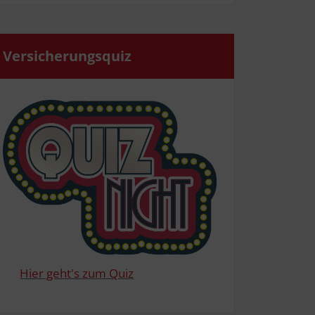
Ver­si­che­rungs­quiz
Hier geht's zum Quiz