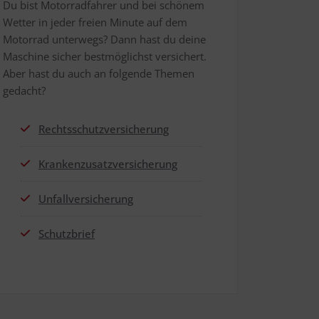
Du bist Motor­rad­fah­rer und bei schö­nem
Wet­ter in jeder frei­en Minu­te auf dem
Motor­rad unter­wegs? Dann hast du dei­ne
Maschi­ne sicher best­mög­lichst ver­si­chert.
Aber hast du auch an fol­gen­de The­men
gedacht?
Rechts­schutz­ver­si­che­rung
Kran­ken­zu­satz­ver­si­che­rung
Unfall­ver­si­che­rung
Schutz­brief