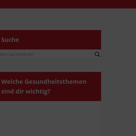
Suche
Wel­che Gesund­heits­the­men
sind dir wichtig?