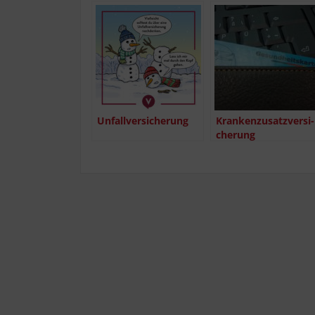
Unfall­ver­si­che­rung
Kran­ken­zu­satz­ver­si­
che­rung
(stationär/ambulant