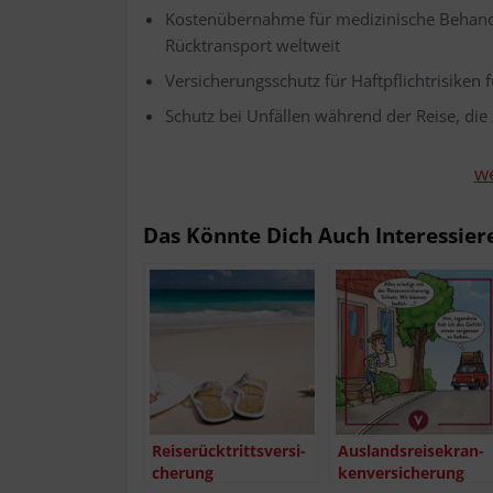
Kos­ten­über­nah­me für medi­zi­ni­sche Behand­
Rück­trans­port weltweit
Ver­si­che­rungs­schutz für Haft­pflicht­ri­si­ke
Schutz bei Unfäl­len wäh­rend der Rei­se, die
we
Das Könn­te Dich Auch Interessier
Rei­se­rück­tritts­ver­si­
Aus­lands­rei­se­kran­
che­rung
ken­ver­si­che­rung