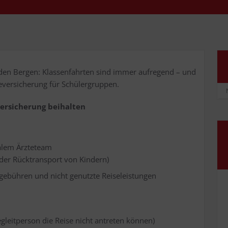
den Ber­gen: Klas­sen­fahr­ten sind immer auf­re­gend – und
se­ver­si­che­rung für Schülergruppen.
­ver­si­che­rung beihalten
a­lem Ärz­te­team
 oder Rück­trans­port von Kindern)
­ge­büh­ren und nicht genutz­te Reiseleistungen
egleit­per­son die Rei­se nicht antre­ten können)