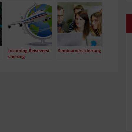
Inco­­ming-Rei­­se­­ver­­­si­
Semi­nar­ver­si­che­rung
che­rung
)