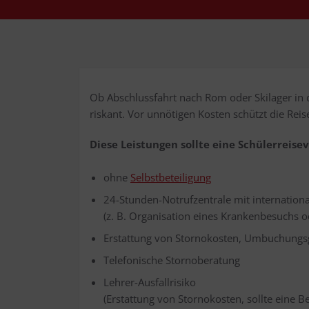
Ob Abschluss­fahrt nach Rom oder Ski­la­ger in 
ris­kant. Vor unnö­ti­gen Kos­ten schützt die Rei­
Die­se Leis­tun­gen soll­te eine Schü­ler­rei­se
ohne
Selbst­be­tei­li­gung
24-Stun­den-Not­ruf­zen­tra­le mit inter­na­tio­n
(z. B. Orga­ni­sa­ti­on eines Kran­ken­be­suchs
Erstat­tung von Stor­no­kos­ten, Umbu­chungs
Tele­fo­ni­sche Stornoberatung
Leh­rer-Aus­fall­ri­si­ko
(Erstat­tung von Stor­no­kos­ten, soll­te eine B