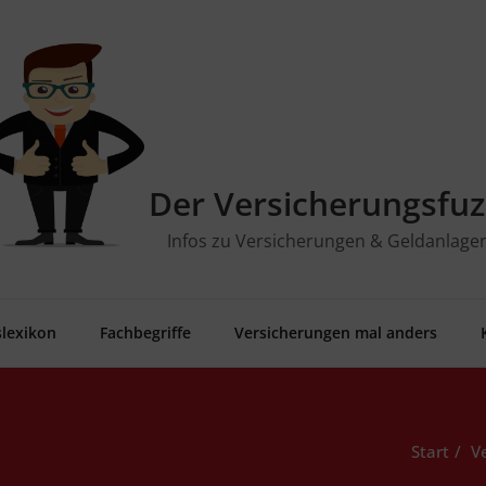
Der Versicherungsfuz
Infos zu Versicherungen & Geldanlage
­le­xi­kon
Fach­be­grif­fe
Ver­si­che­run­gen mal anders
Start
V