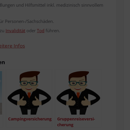
lun­gen und Hilfs­mit­tel inkl. medi­zi­nisch sinn­vol­lem
n für Per­so­nen-/Sach­schä­den.
 zu
Inva­li­di­tät
oder
Tod
führen.
i­te­re Infos
en
Cam­ping­ver­si­che­rung
Grup­pen­rei­se­ver­si­
che­rung