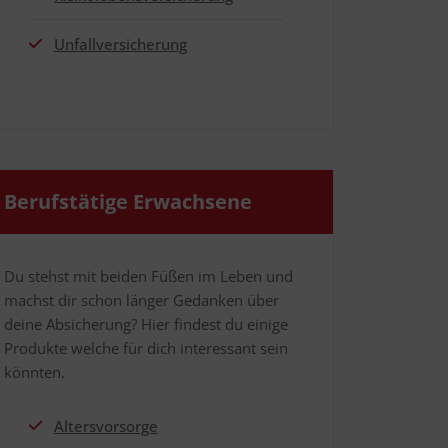
Unfall­ver­si­che­rung
Berufs­tä­ti­ge Erwachsene
Du stehst mit bei­den Füßen im Leben und
machst dir schon län­ger Gedan­ken über
dei­ne Absi­che­rung? Hier fin­dest du eini­ge
Pro­duk­te wel­che für dich inter­es­sant sein
könnten.
Alters­vor­sor­ge