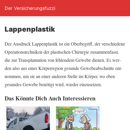
Der Versicherungsfuzzi
Lap­pen­plas­tik
Der Aus­druck Lap­pen­plas­tik ist ein Ober­be­griff, der ver­schie­de­ne
Ope­ra­ti­ons­tech­ni­ken der plas­ti­schen Chir­ur­gie zusam­men­fasst,
die zur Trans­plan­ta­ti­on von feh­len­dem Gewe­be die­nen. Es wer­
den also aus einer Kör­per­re­gi­on gesun­de Gewe­be­ab­schnit­te ent­
nom­men, um sie an einer ande­ren Stel­le im Kör­per, wo eben
gesun­des Gewe­be benö­tigt wird, wie­der einzusetzen.
Das Könn­te Dich Auch Interessieren