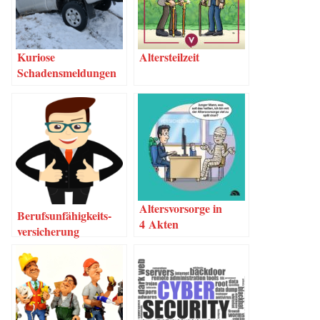
Kurio­se
Alters­teil­zeit
Schadensmeldungen
Alters­vor­sor­ge in
Berufs­un­fä­hig­keits­
4 Akten
ver­si­che­rung