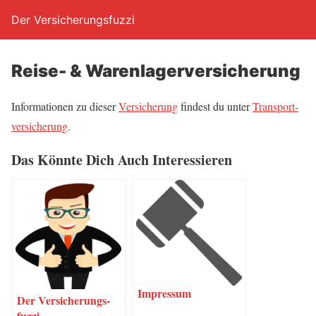
Der Versicherungsfuzzi
Rei­se- & Warenlagerversicherung
Infor­ma­tio­nen zu die­ser
Ver­si­che­rung
fin­dest du unter
Trans­port­
ver­si­che­rung
.
Das Könn­te Dich Auch Interessieren
Impres­sum
Der Ver­si­che­rungs­
fuz­zi