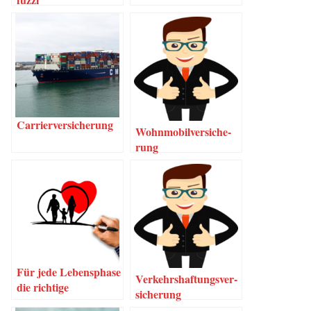
Car­ri­er­ver­si­che­rung
Wohn­mo­bil­ver­si­che­
rung
Für jede Lebens­pha­se
Ver­kehrs­haf­tungs­ver­
die rich­ti­ge
si­che­rung
Versicherung