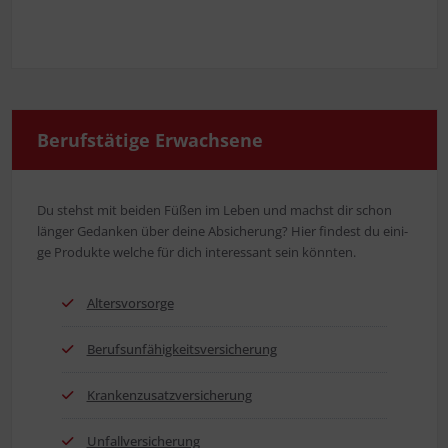
Berufs­tä­ti­ge Erwachsene
Du stehst mit bei­den Füßen im Leben und machst dir schon
län­ger Gedan­ken über dei­ne Absi­che­rung? Hier fin­dest du eini­
ge Pro­duk­te wel­che für dich inter­es­sant sein könnten.
Alters­vor­sor­ge
Berufs­un­fä­hig­keits­ver­si­che­rung
Kran­ken­zu­satz­ver­si­che­rung
Unfall­ver­si­che­rung