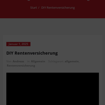
Start
DIY Ren­ten­ver­si­che­rung
Januar 1, 2025
DIY Ren­ten­ver­si­che­rung
Von
Andreas
in
Allgemein
Schlagwort
allgemein
,
Rentenversicherung