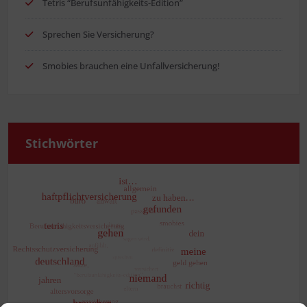
Tetris “Berufs­un­fä­hig­keits-Edi­ti­on”
Spre­chen Sie Versicherung?
Smo­bies brau­chen eine Unfallversicherung!
Stich­wör­ter