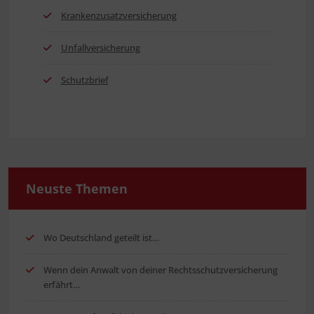
Kran­ken­zu­satz­ver­si­che­rung
Unfall­ver­si­che­rung
Schutz­brief
Neus­te Themen
Wo Deutsch­land geteilt ist…
Wenn dein Anwalt von dei­ner Rechts­schutz­ver­si­che­rung
erfährt…