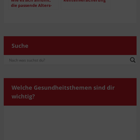
Wie es sich anfühlt,
Ren­ten­ver­si­che­rung
die pas­sen­de Alters­
vor­sor­ge gefun­den
zu haben…
Suche
Wel­che Gesund­heits­the­men sind dir
wichtig?