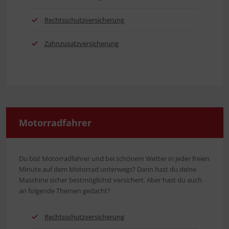
Rechts­schutz­ver­si­che­rung
Zahn­zu­satz­ver­si­che­rung
Motor­rad­fah­rer
Du bist Motor­rad­fah­rer und bei schö­nem Wet­ter in jeder frei­en
Minu­te auf dem Motor­rad unter­wegs? Dann hast du dei­ne
Maschi­ne sicher best­mög­lichst ver­si­chert. Aber hast du auch
an fol­gen­de The­men gedacht?
Rechts­schutz­ver­si­che­rung