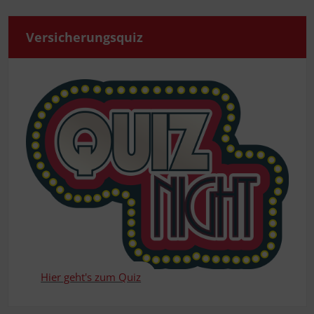
Ver­si­che­rungs­quiz
Hier geht's zum Quiz