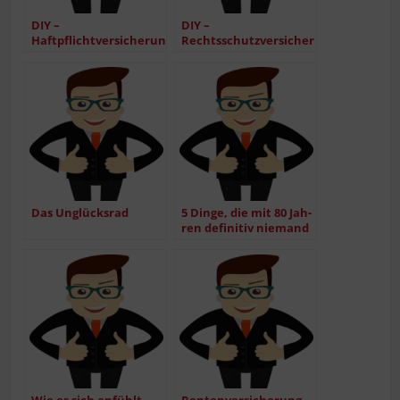
DIY –
DIY –
Haftpflichtversicherung
Rechtsschutzversicherung
Das Unglücks­rad
5 Din­ge, die mit 80 Jah­
ren defi­ni­tiv nie­mand
sagen wird.