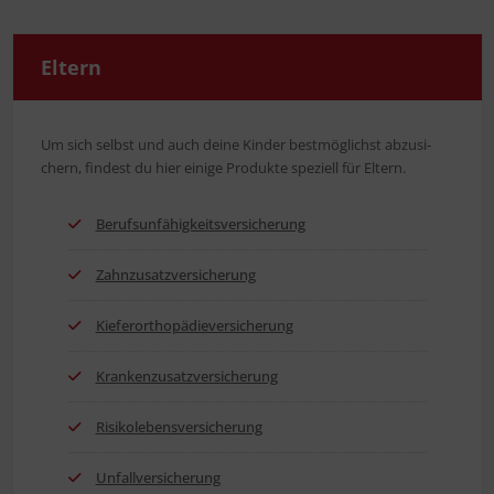
Eltern
Um sich selbst und auch dei­ne Kin­der best­mög­lichst abzu­si­
chern, fin­dest du hier eini­ge Pro­duk­te spe­zi­ell für Eltern.
Berufs­un­fä­hig­keits­ver­si­che­rung
Zahn­zu­satz­ver­si­che­rung
Kie­fer­or­tho­pä­die­ver­si­che­rung
Kran­ken­zu­satz­ver­si­che­rung
Risi­ko­le­bens­ver­si­che­rung
Unfall­ver­si­che­rung