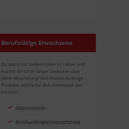
Berufs­tä­ti­ge Erwachsene
Du stehst mit bei­den Füßen im Leben und
machst dir schon län­ger Gedan­ken über
dei­ne Absi­che­rung? Hier fin­dest du eini­ge
Pro­duk­te wel­che für dich inter­es­sant sein
könnten.
Alters­vor­sor­ge
Berufs­un­fä­hig­keits­ver­si­che­rung