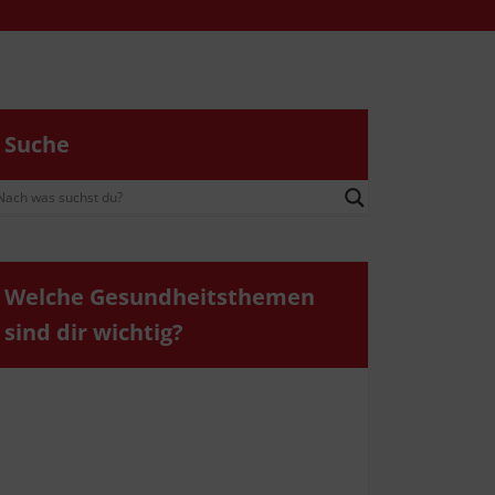
Suche
Wel­che Gesund­heits­the­men
sind dir wichtig?