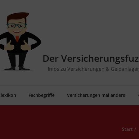
Der Versicherungsfuz
Infos zu Versicherungen & Geldanlage
­le­xi­kon
Fach­be­grif­fe
Ver­si­che­run­gen mal anders
Start