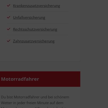
Kran­ken­zu­satz­ver­si­che­rung
Unfall­ver­si­che­rung
Rechts­schutz­ver­si­che­rung
Zahn­zu­satz­ver­si­che­rung
Motor­rad­fah­rer
Du bist Motor­rad­fah­rer und bei schö­nem
Wet­ter in jeder frei­en Minu­te auf dem