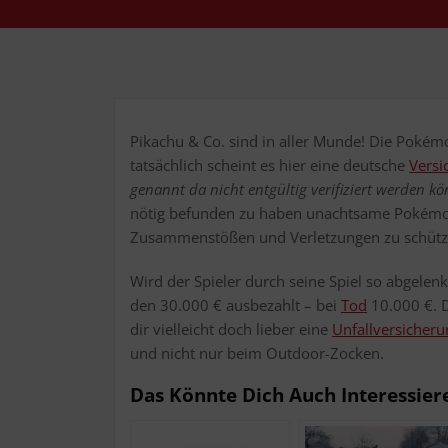
Pika­chu & Co. sind in aller Mun­de! Die Poké­
tat­säch­lich scheint es hier eine deut­sche
Ver­si
genannt da nicht ent­gül­tig veri­fi­ziert wer­den kö
nötig befun­den zu haben unacht­sa­me Poké­mon 
Zusam­men­stö­ßen und Ver­let­zun­gen zu schüt
Wird der Spie­ler durch sei­ne Spiel so abge­lenkt
den 30.000 € aus­be­zahlt – bei
Tod
10.000 €. Da
dir viel­leicht doch lie­ber eine
Unfall­ver­si­che­r
und nicht nur beim Outdoor-Zocken.
Das Könn­te Dich Auch Interessier