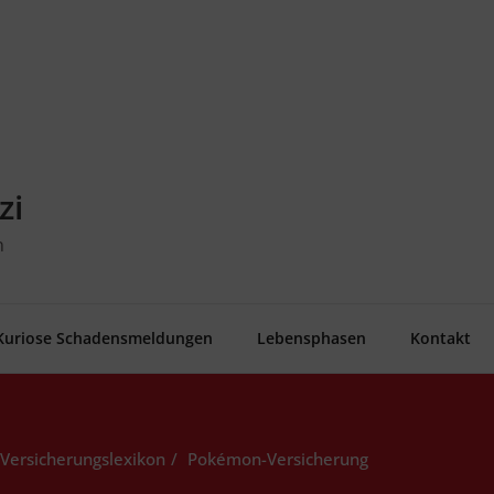
zi
n
Kurio­se Schadensmeldungen
Lebens­pha­sen
Kon­takt
Versicherungslexikon
Poké­mon-Ver­si­che­rung