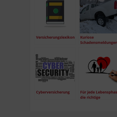
Ver­si­che­rungs­le­xi­kon
Kurio­se
Schadensmeldunge
Cyber­ver­si­che­rung
Für jede Lebens­pha­
die rich­ti­ge
Versicherung