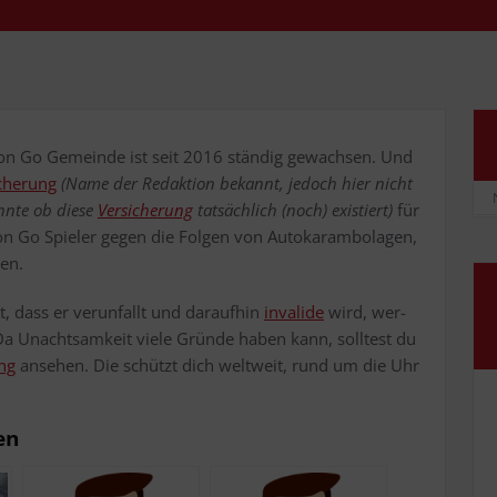
mon Go Gemein­de ist seit 2016 stän­dig gewach­sen. Und
­che­rung
(Name der Redak­ti­on bekannt, jedoch hier nicht
nn­te ob die­se
Ver­si­che­rung
tat­säch­lich (noch) exis­tiert)
für
Go Spie­ler gegen die Fol­gen von Auto­ka­ram­bo­la­gen,
zen.
, dass er ver­un­fallt und dar­auf­hin
inva­li­de
wird, wer­
 Unacht­sam­keit vie­le Grün­de haben kann, soll­test du
ung
anse­hen. Die schützt dich welt­weit, rund um die Uhr
en