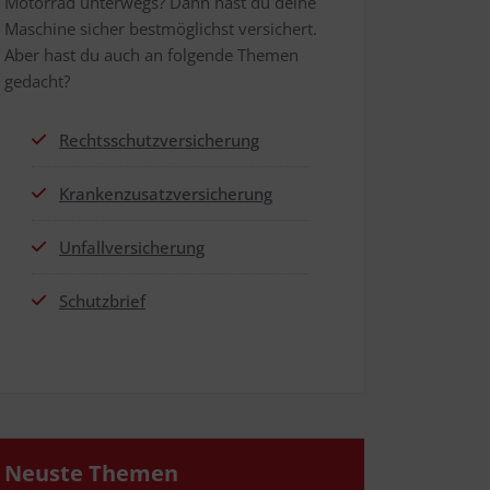
Motor­rad unter­wegs? Dann hast du dei­ne
Maschi­ne sicher best­mög­lichst ver­si­chert.
Aber hast du auch an fol­gen­de The­men
gedacht?
Rechts­schutz­ver­si­che­rung
Kran­ken­zu­satz­ver­si­che­rung
Unfall­ver­si­che­rung
Schutz­brief
Neus­te Themen