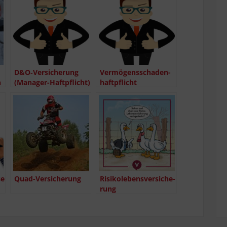
D&O‑Versicherung
Ver­mö­gens­scha­den­
n
(Mana­­ger-Haf­t­pflicht)
haft­pflicht
se
Quad-Ver­­­si­che­rung
Risi­ko­le­bens­ver­si­che­
rung