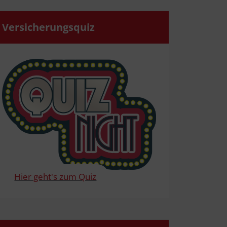
Ver­si­che­rungs­quiz
Hier geht's zum Quiz