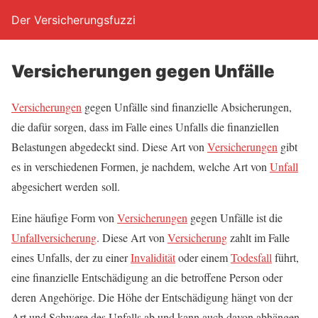
Der Versicherungsfuzzi
Ver­si­che­run­gen gegen Unfälle
Ver­si­che­run­gen
gegen Unfäl­le sind finan­zi­el­le Absi­che­run­gen,
die dafür sor­gen, dass im Fal­le eines Unfalls die finan­zi­el­len
Belas­tun­gen abge­deckt sind. Die­se Art von
Ver­si­che­run­gen
gibt
es in ver­schie­de­nen For­men, je nach­dem, wel­che Art von
Unfall
abge­si­chert wer­den soll.
Eine häu­fi­ge Form von
Ver­si­che­run­gen
gegen Unfäl­le ist die
Unfall­ver­si­che­rung
. Die­se Art von
Ver­si­che­rung
zahlt im Fal­le
eines Unfalls, der zu einer
Inva­li­di­tät
oder einem
Todes­fall
führt,
eine finan­zi­el­le Ent­schä­di­gung an die betrof­fe­ne Per­son oder
deren Ange­hö­ri­ge. Die Höhe der Ent­schä­di­gung hängt von der
Art und Schwe­re des Unfalls ab und kann auch davon abhän­gen,