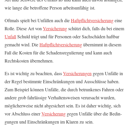
wie lan­ge die betrof­fe­ne Per­son arbeits­un­fä­hig ist.
Oft­mals spielt bei Unfäl­len auch die
Haft­pflicht­ver­si­che­rung
eine
Rol­le. Die­se Art von
Ver­si­che­rung
schützt dich, falls du bei einem
Unfall
Schuld trägt und für Per­so­nen oder Sach­schä­den haft­bar
gemacht wird. Die
Haft­pflicht­ver­si­che­rung
über­nimmt in die­sem
Fall die Kos­ten für die Scha­dens­re­gu­lie­rung und kann auch
Rechts­kos­ten übernehmen.
Es ist wich­tig zu beach­ten, dass
Ver­si­che­run­gen
gegen Unfäl­le in
der Regel bestimm­te Ein­schrän­kun­gen und Aus­schlüs­se haben.
Zum Bei­spiel kön­nen Unfäl­le, die durch betrun­ke­nes Fah­ren oder
ande­re grob fahr­läs­si­ge Ver­hal­tens­wei­sen ver­ur­sacht wur­den,
mög­li­cher­wei­se nicht abge­si­chert sein. Es ist daher wich­tig, sich
vor Abschluss einer
Ver­si­che­rung
gegen Unfäl­le über die Bedin­
gun­gen und Ein­schrän­kun­gen im Kla­ren zu sein.