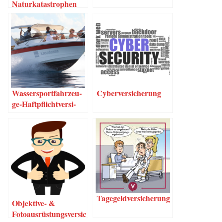
Naturkatastrophen
Was­­ser­s­por­t­­fahr­­zeu­­
Cyber­ver­si­che­rung
ge-Haf­t­pflich­t­­ver­­­si­
che­rung
Tage­geld­ver­si­che­rung
Objek­­ti­­ve- &
Fotoausrüstungsversic