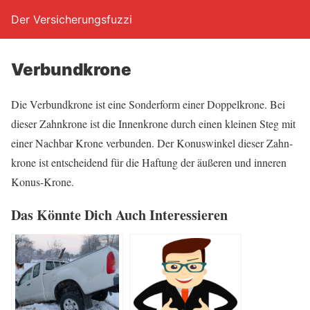
Der Versicherungsfuzzi
Ver­bund­kro­ne
Die Ver­bund­kro­ne ist eine Son­der­form einer Dop­pel­kro­ne. Bei
die­ser Zahn­kro­ne ist die Innen­kro­ne durch einen klei­nen Steg mit
einer Nach­bar Kro­ne ver­bun­den. Der Konus­win­kel die­ser Zahn­
kro­ne ist ent­schei­dend für die Haf­tung der äuße­ren und inne­ren
Konus-Krone.
Das Könn­te Dich Auch Interessieren