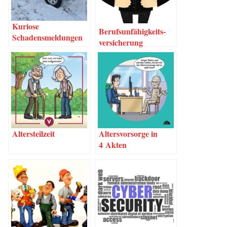
Kurio­se
Berufs­un­fä­hig­keits­
Schadensmeldungen
ver­si­che­rung
Alters­teil­zeit
Alters­vor­sor­ge in
4 Akten